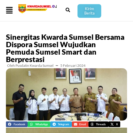
Kirim
Berita
Sinergitas Kwarda Sumsel Bersama
Dispora Sumsel Wujudkan
Pemuda Sumsel Smart dan
Berprestasi
Oleh Pusdatin Kwarda Sumsel
━
5 Februari 2024
Facebook
WhatsApp
Telegram
Email
Threads
X