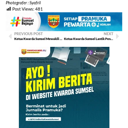
Photografer : Syafril
Post Views:
481
PREVIOUS POST
NEXT
Ketua Kwarda Sumsel Mewakili Kamabida Sumsel, Hadiri Pembukaan Perkemahan Saka Wirakartika Terpusat Tingkat KODAM II/Sriwijaya
Ketua Kwarda Sumsel Lantik Pengurus Mabicab dan Kwarcab PALI Masa Bakti 2023-2028