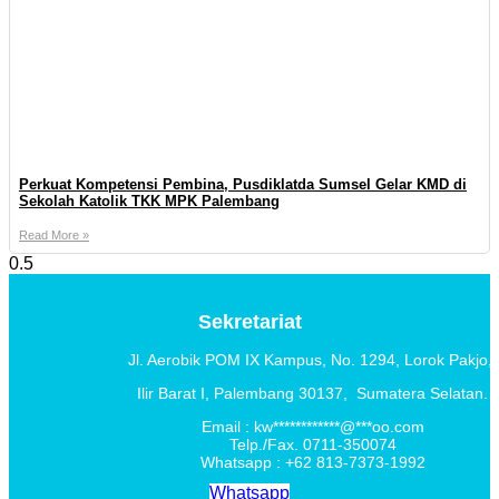
Perkuat Kompetensi Pembina, Pusdiklatda Sumsel Gelar KMD di
Sekolah Katolik TKK MPK Palembang
Read More »
Sekretariat
Jl. Aerobik POM IX Kampus,
No. 1294
, Lorok Pakjo,
Ilir Barat I,
Palembang 30137,
Sumatera Selatan.
Email :
kw
************
@
***
oo.com
Telp./Fax. 0711-350074
Whatsapp : +62 813-7373-1992
Whatsapp