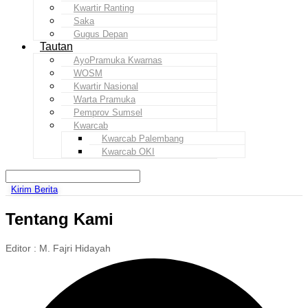
Kwartir Ranting
Saka
Gugus Depan
Tautan
AyoPramuka Kwarnas
WOSM
Kwartir Nasional
Warta Pramuka
Pemprov Sumsel
Kwarcab
Kwarcab Palembang
Kwarcab OKI
Kirim Berita
Tentang Kami
Editor : M. Fajri Hidayah