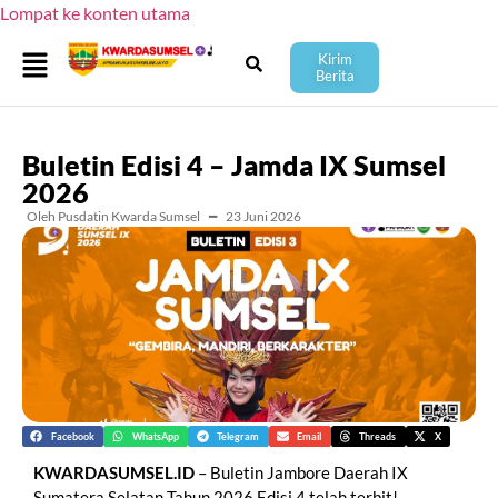
Lompat ke konten utama
Kirim
Berita
Buletin Edisi 4 – Jamda IX Sumsel
2026
Oleh Pusdatin Kwarda Sumsel
━
23 Juni 2026
Facebook
WhatsApp
Telegram
Email
Threads
X
KWARDASUMSEL.ID
– Buletin Jambore Daerah IX
Sumatera Selatan Tahun 2026 Edisi 4 telah terbit!