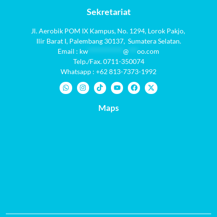
Sekretariat
Jl. Aerobik POM IX Kampus,
No. 1294
, Lorok Pakjo,
Ilir Barat I,
Palembang 30137,
Sumatera Selatan.
Email :
kw
************
@
***
oo.com
Telp./Fax. 0711-350074
Whatsapp : +62 813-7373-1992
Maps