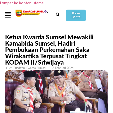
Lompat ke konten utama
Kirim
Berita
Ketua Kwarda Sumsel Mewakili
Kamabida Sumsel, Hadiri
Pembukaan Perkemahan Saka
Wirakartika Terpusat Tingkat
KODAM II/Sriwijaya
Oleh Pusdatin Kwarda Sumsel
━
3 Februari 2024