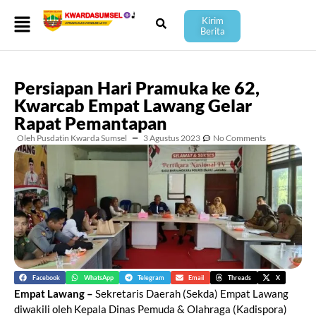
Kirim
Berita
Persiapan Hari Pramuka ke 62,
Kwarcab Empat Lawang Gelar
Rapat Pemantapan
Oleh Pusdatin Kwarda Sumsel
━
3 Agustus 2023
No Comments
Facebook
WhatsApp
Telegram
Email
Threads
X
Empat Lawang –
Sekretaris Daerah (Sekda) Empat Lawang
diwakili oleh Kepala Dinas Pemuda & Olahraga (Kadispora)