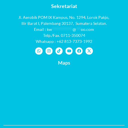
Sekretariat
Jl. Aerobik POM IX Kampus,
No. 1294
, Lorok Pakjo,
Ilir Barat I,
Palembang 30137,
Sumatera Selatan.
Email :
kw
************
@
***
oo.com
Telp./Fax. 0711-350074
Whatsapp : +62 813-7373-1992
Maps