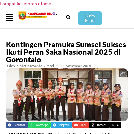
Lompat ke konten utama
Kirim
Berita
Kontingen Pramuka Sumsel Sukses
Ikuti Peran Saka Nasional 2025 di
Gorontalo
Oleh Pusdatin Kwarda Sumsel
━
11 November 2025
Facebook
WhatsApp
Telegram
Email
Threads
X