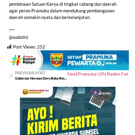
pembinaan Satuan Karya di tingkat cabang dan daerah
agar peran Pramuka dalam mendukung pembangunan
daerah semakin nyata dan berkelanjutan.
***
(pusdatin)
Post Views:
252
PREVIOUS POST
Next
Pramuka UIN Raden Fatah P
Gubernur Herman Deru Buka Resmi Retret Laskar Pandu Satria Jilid II