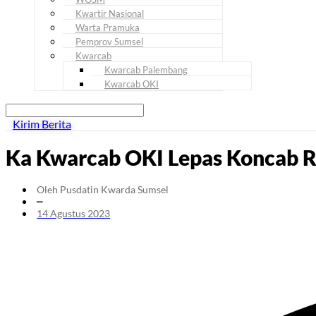
Kwartir Nasional
Warta Pramuka
Pemprov Sumsel
Kwarcab
Kwarcab Palembang
Kwarcab OKI
Kirim Berita
Ka Kwarcab OKI Lepas Koncab Ra
Oleh Pusdatin Kwarda Sumsel
━
14 Agustus 2023