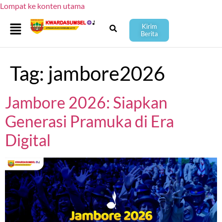
Lompat ke konten utama
Kirim
Berita
Tag:
jambore2026
Jambore 2026: Siapkan
Generasi Pramuka di Era
Digital