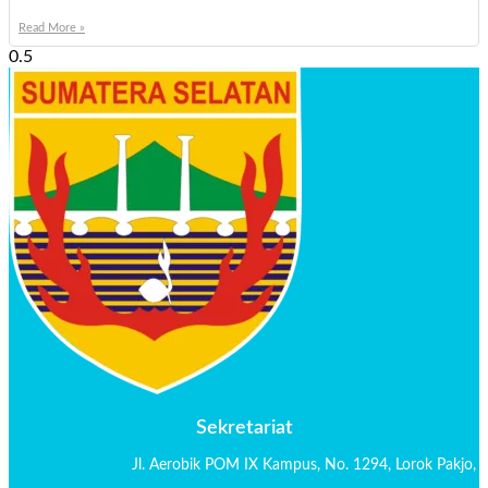
Read More »
Sekretariat
Jl. Aerobik POM IX Kampus,
No. 1294
, Lorok Pakjo,