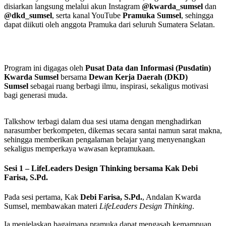
disiarkan langsung melalui akun Instagram
@kwarda_sumsel
dan
@dkd_sumsel
, serta kanal YouTube
Pramuka Sumsel
, sehingga
dapat diikuti oleh anggota Pramuka dari seluruh Sumatera Selatan.
Program ini digagas oleh
Pusat Data dan Informasi (Pusdatin)
Kwarda Sumsel
bersama
Dewan Kerja Daerah (DKD)
Sumsel
sebagai ruang berbagi ilmu, inspirasi, sekaligus motivasi
bagi generasi muda.
Talkshow terbagi dalam dua sesi utama dengan menghadirkan
narasumber berkompeten, dikemas secara santai namun sarat makna,
sehingga memberikan pengalaman belajar yang menyenangkan
sekaligus memperkaya wawasan kepramukaan.
Sesi 1 – LifeLeaders Design Thinking bersama Kak Debi
Farisa, S.Pd.
Pada sesi pertama, Kak
Debi Farisa, S.Pd.
, Andalan Kwarda
Sumsel, membawakan materi
LifeLeaders Design Thinking
.
Ia menjelaskan bagaimana pramuka dapat mengasah kemampuan