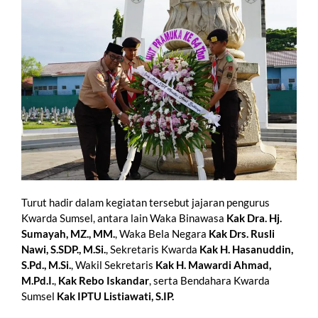
Turut hadir dalam kegiatan tersebut jajaran pengurus
Kwarda Sumsel, antara lain Waka Binawasa
Kak Dra. Hj.
Sumayah, MZ., MM.
, Waka Bela Negara
Kak Drs. Rusli
Nawi, S.SDP., M.Si.
, Sekretaris Kwarda
Kak H. Hasanuddin,
S.Pd., M.Si.
, Wakil Sekretaris
Kak H. Mawardi Ahmad,
M.Pd.I.
,
Kak Rebo Iskandar
, serta Bendahara Kwarda
Sumsel
Kak IPTU Listiawati, S.IP.