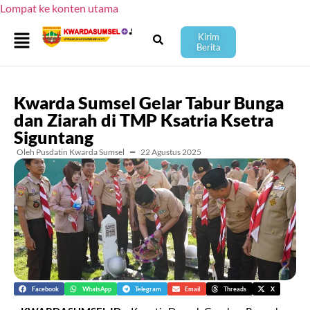
Lompat ke konten utama
Kirim
Berita
Kwarda Sumsel Gelar Tabur Bunga
dan Ziarah di TMP Ksatria Ksetra
Siguntang
Oleh Pusdatin Kwarda Sumsel
━
22 Agustus 2025
Facebook
WhatsApp
Telegram
Email
Threads
X