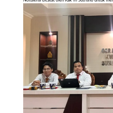
Notulensi dicatat oleh Kak Tri Sutrisno untuk m