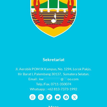
Sekretariat
Jl. Aerobik POM IX Kampus,
No. 1294
, Lorok Pakjo,
Ilir Barat I,
Palembang 30137,
Sumatera Selatan.
Email :
kw
************
@
***
oo.com
Telp./Fax. 0711-350074
Whatsapp : +62 813-7373-1992