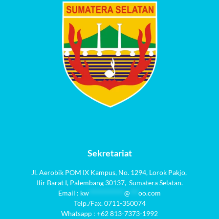
Sekretariat
Jl. Aerobik POM IX Kampus,
No. 1294
, Lorok Pakjo,
Ilir Barat I,
Palembang 30137,
Sumatera Selatan.
Email :
kw
************
@
***
oo.com
Telp./Fax. 0711-350074
Whatsapp : +62 813-7373-1992