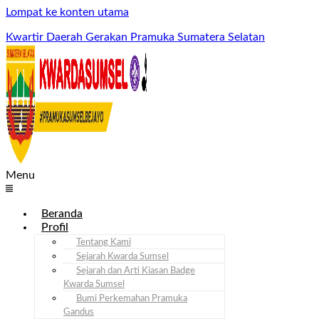
Lompat ke konten utama
Kwartir Daerah Gerakan Pramuka Sumatera Selatan
Menu
Beranda
Profil
Tentang Kami
Sejarah Kwarda Sumsel
Sejarah dan Arti Kiasan Badge
Kwarda Sumsel
Bumi Perkemahan Pramuka
Gandus