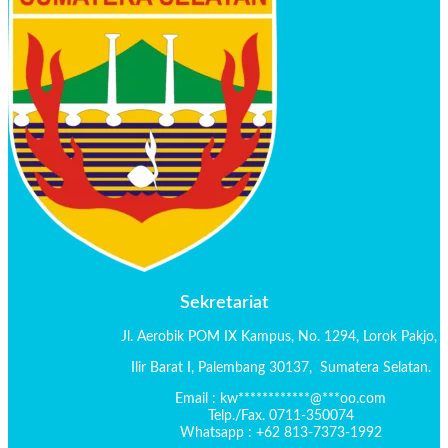
Sekretariat
Jl. Aerobik POM IX Kampus,
No. 1294
, Lorok Pakjo,
Ilir Barat I,
Palembang 30137,
Sumatera Selatan.
Email :
kw
************
@
***
oo.com
Telp./Fax. 0711-350074
Whatsapp : +62 813-7373-1992