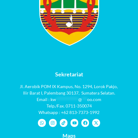
Sekretariat
Jl. Aerobik POM IX Kampus,
No. 1294
, Lorok Pakjo,
Ilir Barat I,
Palembang 30137,
Sumatera Selatan.
Email :
kw
************
@
***
oo.com
Telp./Fax. 0711-350074
Whatsapp : +62 813-7373-1992
Maps