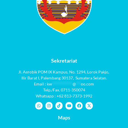
Sekretariat
Jl. Aerobik POM IX Kampus,
No. 1294
, Lorok Pakjo,
Ilir Barat I,
Palembang 30137,
Sumatera Selatan.
Email :
kw
************
@
***
oo.com
Telp./Fax. 0711-350074
Whatsapp : +62 813-7373-1992
Maps